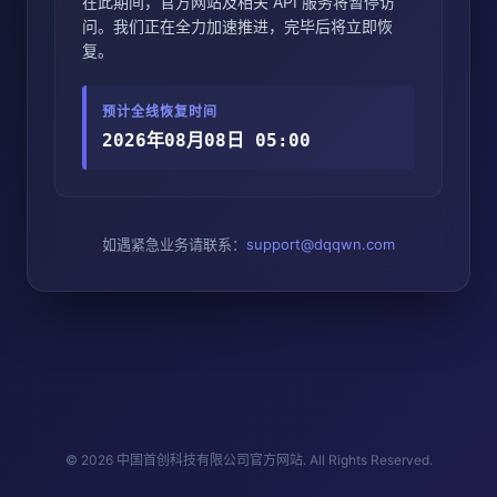
在此期间，官方网站及相关 API 服务将暂停访
问。我们正在全力加速推进，完毕后将立即恢
复。
预计全线恢复时间
2026年08月08日 05:00
如遇紧急业务请联系：
support@dqqwn.com
© 2026 中国首创科技有限公司官方网站. All Rights Reserved.